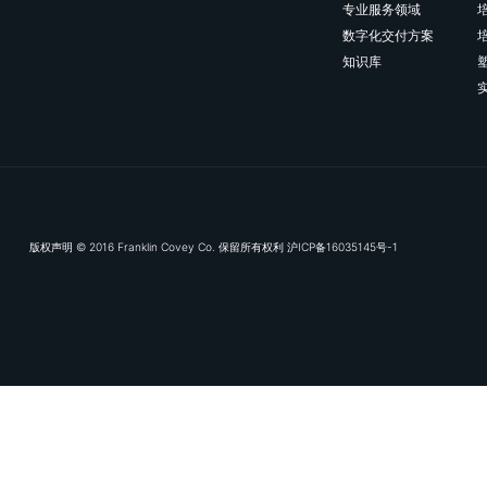
思
”
。这样的回应让对方
续谈下去。
提出跟进问题：
在积极
鼓励对方深入谈论他们
的
……
具体有哪些表现
对话。
应对沉默：
如果下属在