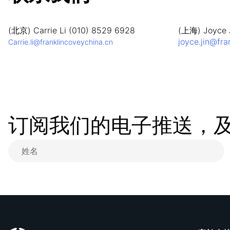
(北京) Carrie Li (010) 8529 6928
(上海) Joyce J
joyce.jin@fra
Carrie.li@franklincoveychina.cn
订阅我们的电子推送，