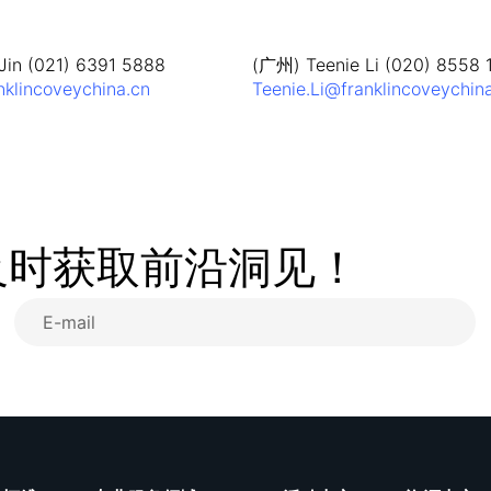
in (021) 6391 5888
(广州) Teenie Li (020) 8558 
nklincoveychina.cn
Teenie.Li@franklincoveychin
及时获取前沿洞见！