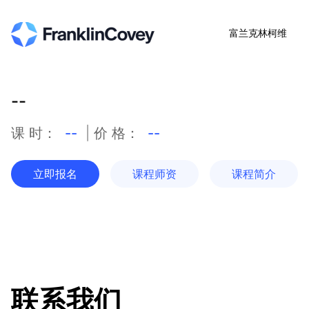
富兰克林柯维
--
课 时：
--
| 价 格：
--
立即报名
课程师资
课程简介
联系我们