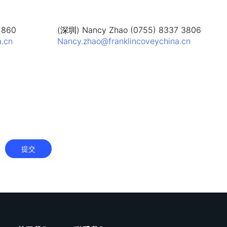
1860
(深圳) Nancy Zhao (0755) 8337 3806
a.cn
Nancy.zhao@franklincoveychina.cn
提交