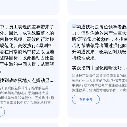
沟通技巧是每位领导者必须掌握的能
实践指南丨找到战略落地支点撬动显著增长
效果产生巨大影响的“倾听”环节常常
中的9个技巧将帮助领导者通过强化
员工表现的差异带来了结果的差异
沟通效果，驱动团对顺畅协作，产出
功战略落地的核心在于如何将大规
动模式系统化和规范化。高效执行4原
查看更多
导者在日常旋风中持之以恒地执行重要
以此推动占比最大的绩效处于中游的
而驱动业绩结果。