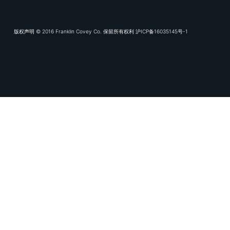
富兰克林
专业服务领
数字化交付
知识库
版权声明 © 2016 Franklin Covey Co. 保留所有权利 沪ICP备16035145号-1