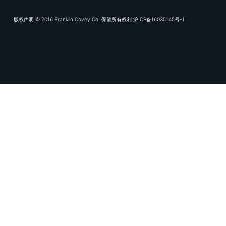
富兰克林
专业服务领
数字化交付
知识库
版权声明 © 2016 Franklin Covey Co. 保留所有权利 沪ICP备16035145号-1