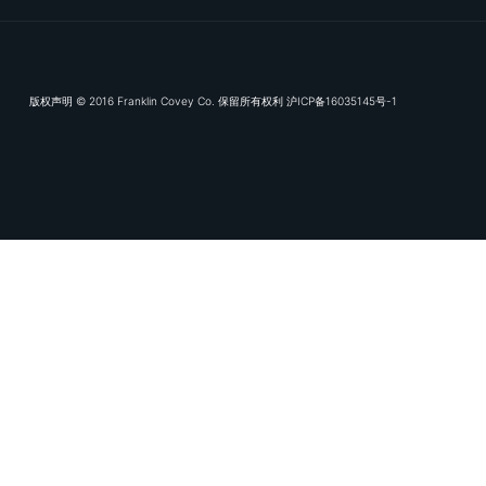
订阅我们的电子推
富兰克林
专业服务领
数字化交付
知识库