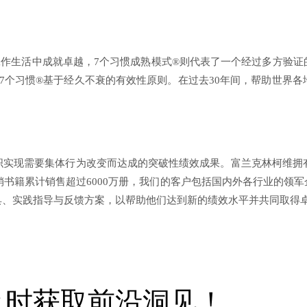
工作生活中成就卓越，7个习惯成熟模式®则代表了一个经过多方验证
，高效能人士的7个习惯®基于经久不衰的有效性原则。在过去30年间，帮
织实现需要集体行为改变而达成的突破性绩效成果。富兰克林柯维拥有
畅销书籍累计销售超过6000万册，我们的客户包括国内外各行业的领
具、实践指导与反馈方案，以帮助他们达到新的绩效水平并共同取得
及时获取前沿洞见！