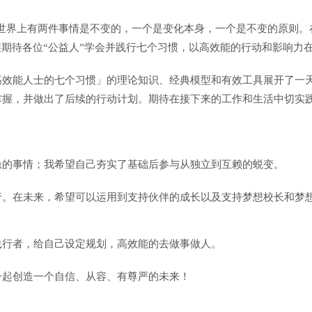
个世界上有两件事情是不变的，一个是变化本身，一个是不变的原则
维期待各位“公益人”学会并践行七个习惯，以高效能的行动和影响力
高效能人士的七个习惯」的理论知识、经典模型和有效工具展开了一
掌握，并做出了后续的行动计划。期待在接下来的工作和生活中切实
急的事情；我希望自己夯实了基础后参与从独立到互赖的蜕变。
行。在未来，希望可以运用到支持伙伴的成长以及支持梦想校长和梦
践行者，给自己设定规划，高效能的去做事做人。
一起创造一个自信、从容、有尊严的未来！