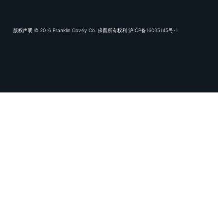
培训和辅导的上市公司，专
改变取得持久的结果。我们
可以访问专有的数字化学习
容。客户包括《财富》 10
多政府机构和教育机构。富兰
司及合作伙伴办事处，提供
www.franklincove
号，新浪微博，知乎和领英