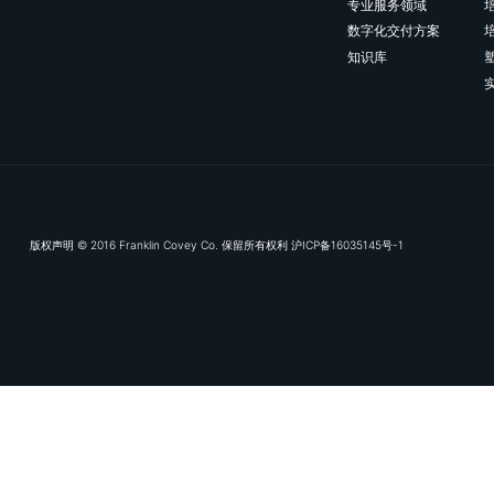
司及合作伙伴办事处，提供
www.franklincove
号，新浪微博，知乎和领英
http://www
查看报道来源：