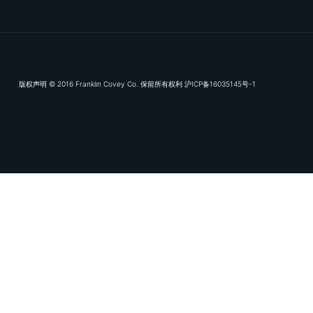
订阅我们的电子推送，及
富兰克林
专业服务领
数字化交付
知识库