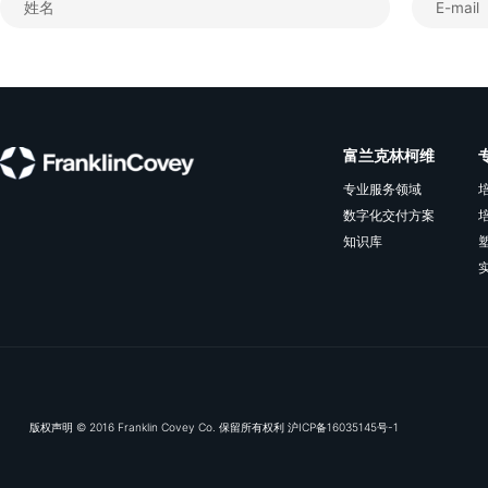
是帮助个人和组织在绩效上实现渐进型量变和变革型质变。
多个国家和地区，拥有超过2000名员工，产品通过24
理论的畅销书籍累计销售超过6000万册，投资于研究、
超过12亿元。
要了解更多信息，请访问
，并在
www.franklincovey.cn
道（微信公众号，知乎）上享受独家内容。
订阅我们的电子推