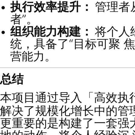
第三阶段：系统固
1.
动态优化：
基于
式从
“
驻店
”
改为
“
高频辅
2.
经验沉淀：
将
体验检查表
”
）模
机制化，形