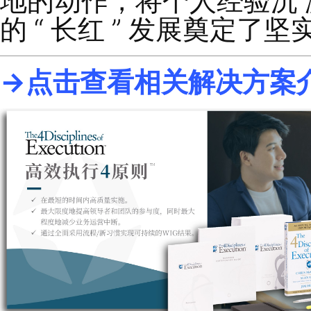
六、项目成果
运营可视化：
建立
执行效率提升：
管
者
”
。
组织能力构建：
将
统，具备了
“
目标可
营能力。
总结