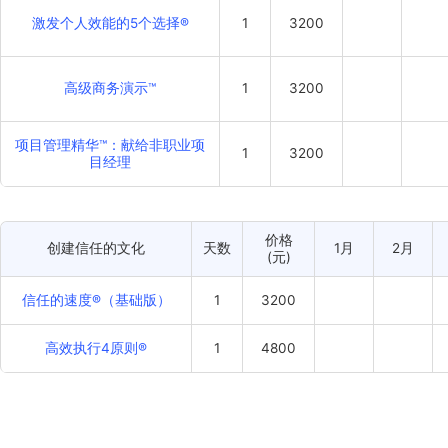
卓越领导4大天职®
2
7500
引领变革：如何将不确定性转化为
1
3200
机遇™
价格
个人效能提升
天数
1
(元)
激发个人效能的5个选择®
1
3200
高级商务演示™
1
3200
项目管理精华™：献给非职业项
1
3200
目经理