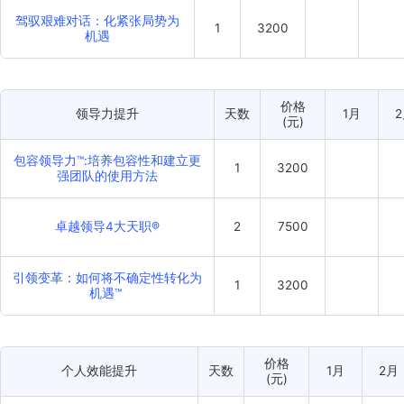
价格
新课速递
天数
1月
(元)
非职权影响力
1
3200
驾驭艰难对话：化紧张局势为
1
3200
机遇
价格
领导力提升
天数
(元)
包容领导力™:培养包容性和建立更
1
3200
强团队的使用方法