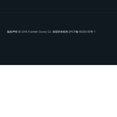
城一策”将目标转化为可持续的行动，适合
希望让OKR从形式变实效、提升团队执行
力的管理者。
查看更多
订阅我们的电子推