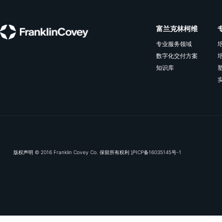
OKR落地，从“听话照做”到“智慧决策”
听话照做已不够，战略需要灵活执行，“一
城一策”将目标转化为可持续的行动，适合
希望让OKR从形式变实效、提升团队执行
力的管理者。
查看更多