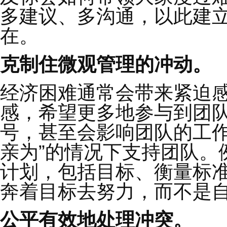
等。
富兰克林柯维
2
建立信任的文化环境
如果说战略是种子，
着凛冽寒风追赶短期目
长做好准备。
我们建议营造一个充满
一切要从
“
头
”
做起。