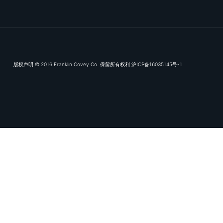
相关资源
OKR落地，从“听话照做”到“智慧决策”
听话照做已不够，战略需要灵活执行，“一
城一策”将目标转化为可持续的行动，适合