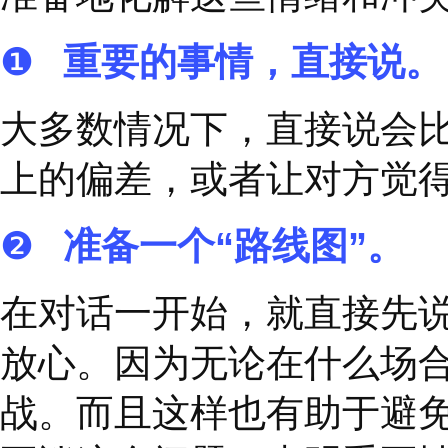
❸
承认错误：
如果在
为什么错了，之后你会
❹
保持公平：
客观地
做到不偏不倚。
3、
掌握、沟通技巧、
艰难对话之所以被称之