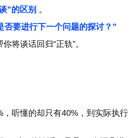
谈
”
的区别
。
是否要进行下一个问题的探讨？
”
帮你将谈话回归
“
正轨
”
。
%
，听懂的却只有
40%
，到实际执行