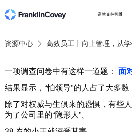
富兰克林柯维
资源中心
高效员工丨向上管理，从学
一项调查问卷中有这样一道题：
面
结果显示，
“
怕领导
”
的人占了大多数
除了对权威与生俱来的恐惧，有些人
为了公司里的
“
隐形人
”
。
38
岁的小王就深受其害。