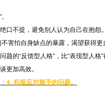
”
。
绝口不提，避免别人认为自己在抱怨
们不害怕自身缺点的暴露，渴望获得更
问题的
“
反馈型人格
”
，比
“
表现型人格
”
谈更加高效。
：
4.
积极应对棘手的问题。