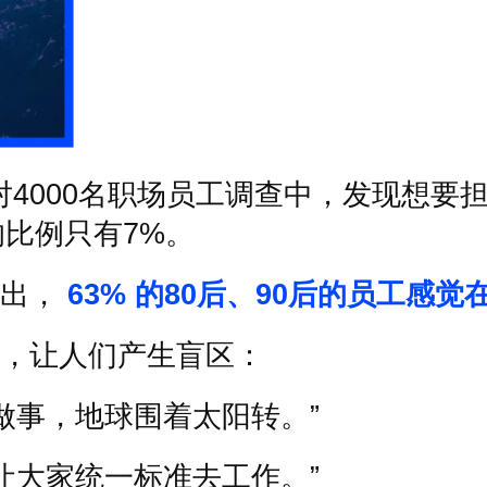
对
4000
名职场员工调查中，发现想要
的比例只有
7%
。
出，
63%
的
80
后、
90
后的员工感觉
，让人们产生盲区：
做事，地球围着太阳转。
”
让大家统一标准去工作。
”