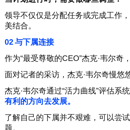
领导不仅仅是分配任务或完成工作，
美结合。
02
与下属连接
作为
“
最受尊敬的
CEO”
杰克
·
韦尔奇
面对记者的采访，杰克
·
韦尔奇慢悠
杰克
·
韦尔奇通过
“
活力曲线
”
评估系统
有利的方向去发展。
了解自己的下属并不艰难，可以尝试
题。