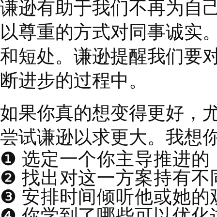
有时为了获得领导者的
落甚至产生嫉妒。这不
倾向的
“
好人
”
。当你往
起爬上来，鼓励他们超
心，那么你的肩膀就能
的职位，同时也意识到
者，他们只是做做样子
04
与同伴共舞