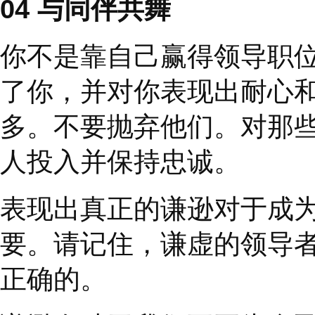
清楚地表明你的意图并
因
”
。你越清晰，就越
相吻合，那么你留给人
Stephen M.R. Covey
行为之一
”
。
03
成就他人