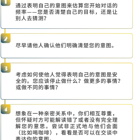
如今，很少有人愿意在
们的意图，特别是在对
（即使不是相互同意）
就成为了一个值得信赖
《权力原则：荣誉的影
Lee
）说：
“
几乎所有
的。
”
确保你希望人们