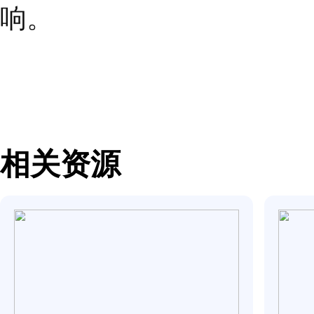
在商业领域，您可以为
们；还可以建立人力资
供应商再到员工等不同
在问题出现之前，在评
理解别人，这是有效的
做到深入了解彼此的时
路的大门。我们之间的