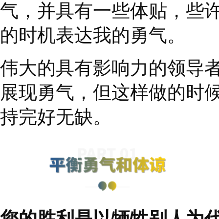
和声誉，我可以口头劝
不要对他们所经历的事
的反馈意见无关。因此
气，并具有一些体贴，
的时机表达我的勇气。
伟大的具有影响力的领
展现勇气，但这样做的
持完好无缺。