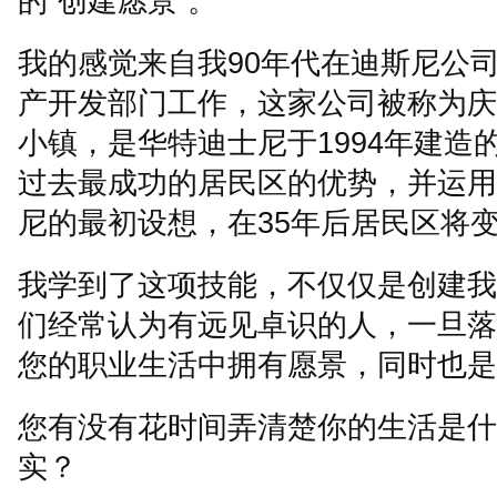
的
“
创建愿景
”
。
我的感觉来自我
90
年代在迪斯尼公
产开发部门工作，这家公司被称为庆
小镇，是华特迪士尼于
1994
年建造
过去最成功的居民区的优势，并运用
尼的最初设想，在
35
年后居民区将
我学到了这项技能，不仅仅是创建我
们经常认为有远见卓识的人，一旦落
您的职业生活中拥有愿景，同时也是
您有没有花时间弄清楚你的生活是什
实？