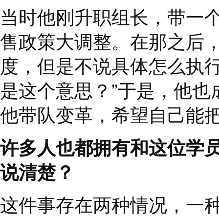
你是否遇到过这种情况
在员工大会上，领导正
门的人激情讨论一番，
散，独留一线管理者在
在柯维的一次变革管理
当时他刚升职组长，带
售政策大调整。在那之