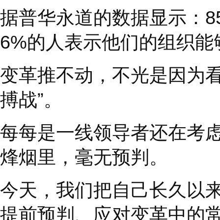
了”。
确实，变革不顺让管理
据普华永道的数据显示
6%
的人表示他们的组
变革推不动，不光是因
搏战”。