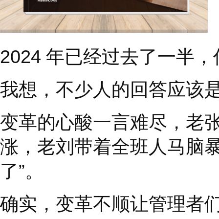
2024
年已经过去了一
我想，不少人的回答应
变革的心酸一言难尽，
涨，老刘带着全班人马