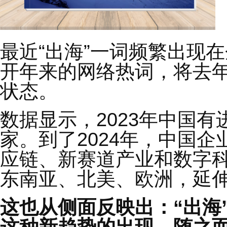
最近“出海”一词频繁
开年来的网络热词，将
状态。
数据显示，
2023
年中
家。到了
2024
年，中