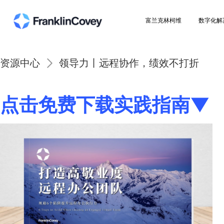
富兰克林柯维
资源中心
领导力丨远程协作，绩效不打
点击免费下载实践指