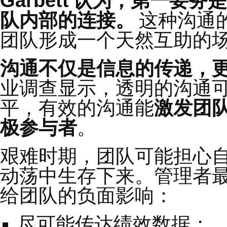
而变革往往会带来架构
工的情绪波动也是必然
所有人都需要表达自己
兰克林柯维公司的变革
为，
我们的目标是了解
感受。
个体感受力的差异，在
变革时期，由于经验、
有可能会对变化所带来