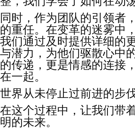
如他们有什么想法可以
作感兴趣。诚实地表达
短的时间内改变工作流
且，我发现当客户真正
人兴奋的事情。我们有
有裨益。”最后，当事
务，还是度过了艰难的
就能成功
。