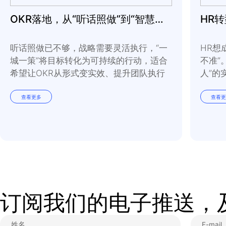
出担忧并区分可控与不
整，我们学会了如何在
同时，作为团队的引领
的重任。在变革的迷雾
我们通过及时提供详细
与潜力，为他们驱散心
的传递，更是情感的连
在一起。
世界从未停止过前进的