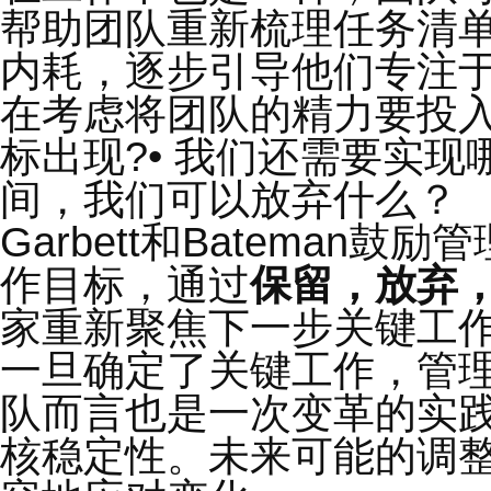
给团队的负面影响：
尽可能传达绩效数据
尽可能分享关于工作
尽可能创造真实、透
03
变革管理中的破与
一般来说，人们在做出
心理学上认为，压力会