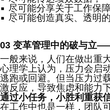
Garbett
认为，第一要
队内部的连接。
这种
团队形成一个天然互助
沟通不仅是信息的传递
业调查显示，透明的沟
平，有效的沟通能
激发
极参与者
。
艰难时期，团队可能担
动荡中生存下来。管理