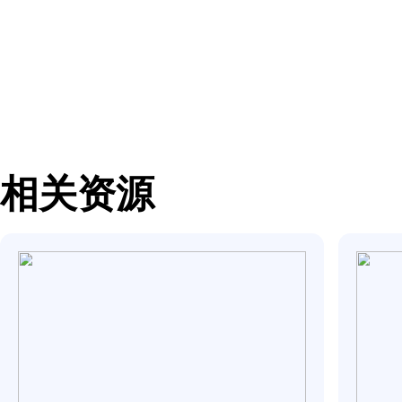
写在最后
大大小小的变化，存在
在今天这个快速变化的
还经历了全球经济的波
塑着我们的世界。面对
行，更作为团队的一员
在这场变革的旅途中，
怀与调适，是我们能够