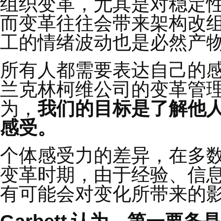
列出你所有的担忧，
确定你目前需要接受
我们对变化天然的排斥
淖里挣扎，不然坦然接
革真正的较量是从建立
02
正视房间里的大象
组织变革，尤其是对稳