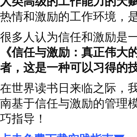
不管是上面这位经理人
相，那就是：
大多数组
回顾历史，管理者认为
人类高级的工作能力的
热情和激励的工作环境
很多人认为信任和激励
《信任与激励：真正伟