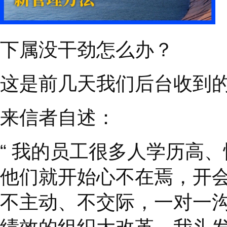
下属没干劲怎么办？
这是前几天我们后台收
来信者自述：
“
我的员工很多人学历